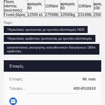
Πίεση
φραγμός
φραγμός
φραγμ
λάσπης
1160psi
1160psi
80
80
100
(ανώτατος)
Γενικό βάρος
12500 κλ
27558lb
10500kg
23149lb
25000 
Tags:
Υδραυλικός τρυπώντας με τρυπάνι εξοπλισμός HDD
Υδραυλικός οριζόντιος τρυπώντας με τρυπάνι εξοπλισμός
εγκαταστάσεις γεώτρησης κατευθυντικών διατρήσεων 180m
οριζόντιες
Επαφές
Επαφές:
Mr. mao
Τηλεφώνημα:
400-6516918