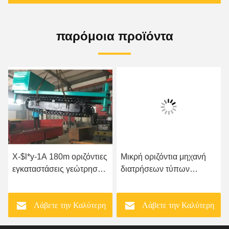
παρόμοια προϊόντα
X-$l*y-1A 180m οριζόντιες
Μικρή οριζόντια μηχανή
εγκαταστάσεις γεώτρησης
διατρήσεων τύπων
κατευθυντικών
αντιολισθητικών
διατρήσεων φρεατίων
αλυσίδων φρεατίων νερού
Λάβετε την Καλύτερη
Λάβετε την Καλύτερη
νερού