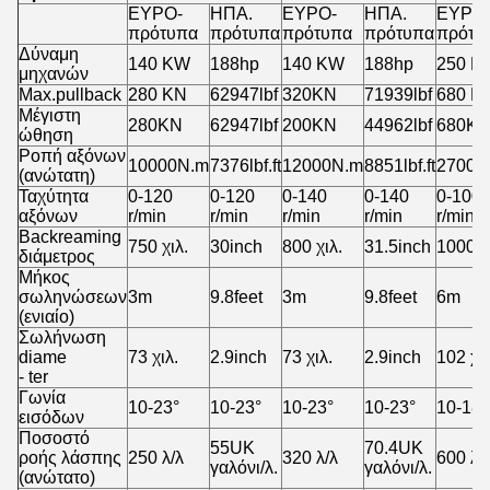
ΕΥΡΟ-
ΗΠΑ.
ΕΥΡΟ-
ΗΠΑ.
ΕΥΡΟ
πρότυπα
πρότυπα
πρότυπα
πρότυπα
πρότυ
Δύναμη
140 KW
188hp
140 KW
188hp
250 K
μηχανών
Max.pullback
280 KN
62947lbf
320KN
71939lbf
680 K
Μέγιστη
280KN
62947lbf
200KN
44962lbf
680K
ώθηση
Ροπή αξόνων
10000N.m
7376lbf.ft
12000N.m
8851lbf.ft
27000
(ανώτατη)
Ταχύτητα
0-120
0-120
0-140
0-140
0-100
αξόνων
r/min
r/min
r/min
r/min
r/min
Backreaming
750 χιλ.
30inch
800 χιλ.
31.5inch
1000 χ
διάμετρος
Μήκος
σωληνώσεων
3m
9.8feet
3m
9.8feet
6m
(ενιαίο)
Σωλήνωση
diame
73 χιλ.
2.9inch
73 χιλ.
2.9inch
102 χιλ
- ter
Γωνία
10-23°
10-23°
10-23°
10-23°
10-18°
εισόδων
Ποσοστό
55UK
70.4UK
ροής λάσπης
250 λ/λ
320 λ/λ
600 λ/
γαλόνι/λ.
γαλόνι/λ.
(ανώτατο)