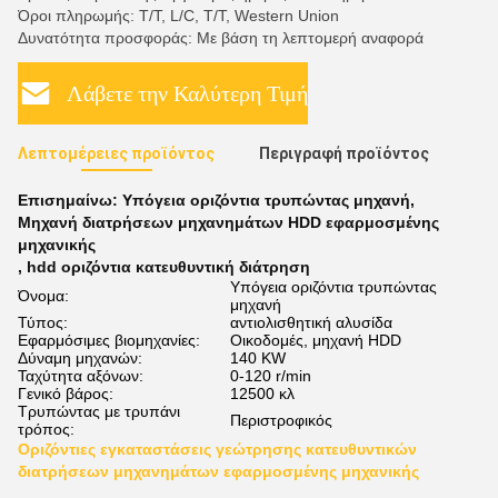
Όροι πληρωμής: T/T, L/C, T/T, Western Union
Δυνατότητα προσφοράς: Με βάση τη λεπτομερή αναφορά
Λάβετε την Καλύτερη Τιμή
Λεπτομέρειες προϊόντος
Περιγραφή προϊόντος
Επισημαίνω:
Υπόγεια οριζόντια τρυπώντας μηχανή
,
Μηχανή διατρήσεων μηχανημάτων HDD εφαρμοσμένης
μηχανικής
,
hdd οριζόντια κατευθυντική διάτρηση
Υπόγεια οριζόντια τρυπώντας
Όνομα:
μηχανή
Τύπος:
αντιολισθητική αλυσίδα
Εφαρμόσιμες βιομηχανίες:
Οικοδομές, μηχανή HDD
Δύναμη μηχανών:
140 KW
Ταχύτητα αξόνων:
0-120 r/min
Γενικό βάρος:
12500 κλ
Τρυπώντας με τρυπάνι
Περιστροφικός
τρόπος:
Οριζόντιες εγκαταστάσεις γεώτρησης κατευθυντικών
διατρήσεων μηχανημάτων εφαρμοσμένης μηχανικής