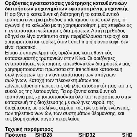
Οριζόντιες εγκαταστάσεις γεώτρησης κατευθυντικών
διατρήσεων μηχανημάτων εφαρμοσμένης μηχανικής
Η οριζόντια κατευθυντική διάτρηση ή το κατευθυντικό
τρύπημα είναι μια μέθοδος undergroud τους σωλήνες, οι
αγωγοί ή το καλώδιο με τη χρησιμοποίηση μιας επιφάνειας
η εγκατάσταση γεώτρησης διατρήσεων. Αυτή η μέθοδος
οδηγεί σε λίγο αντίκτυπο στην περιβάλλουσα περιοχή και
χρησιμοποιείται κυρίως όταν trenching ή η ανασκαφή δεν
είναι πρακτικό.
Είμαστε επαγγελματικός οριζόντιος κατευθυντικός
κατασκευαστής τρυπανιών στην Κίνα. Οι οριζόντιες
εγκαταστάσεις γεώτρησης κατευθυντικών διατρήσεών μας
χρησιμοποιούνται πρώτιστα στη trenchless κατασκευή
σωληνώσεων και την αντικατάσταση των υπόγειων
σωλήνων. Κατοχή των πλεονεκτημάτων του
advancedperformance, της υψηλής αποδοτικότητας και της
ευκολίας της λειτουργίας. Τα οριζόντια κατευθυντικά
τρυπάνια μας χρησιμοποιούνται όλο και περισσότερο στην
κατασκευή της διοχέτευσης με σωλήνες νερού, της
διοχέτευσης με σωλήνες αερίου, της ηλεκτρικής ενέργειας,
των τηλεπικοινωνιών, των συστημάτων θέρμανσης, και
της βιομηχανίας αργού πετρελαίου
Τεχνική παράμετρος
Πρότυπο
SHD28
SHD32
SHD6