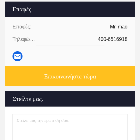
Επαφές
Επαφές:
Mr. mao
Τηλεφώνημα:
400-6516918
Επικοινωνήστε τώρα
Στείλτε μας.