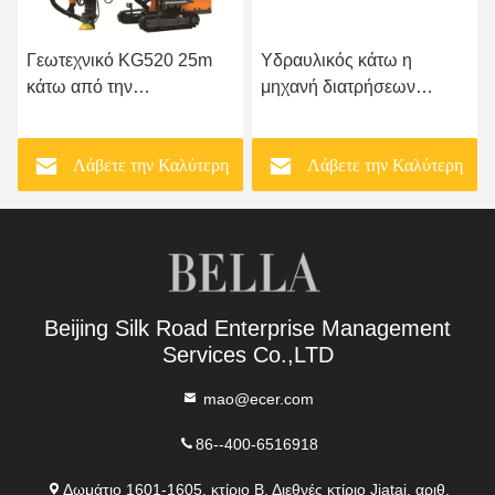
Γεωτεχνικό KG520 25m
Υδραυλικός κάτω η
κάτω από την
μηχανή διατρήσεων
εγκατάσταση γεώτρησης
ανατίναξης βράχου
διατρήσεων τρυπών DTH
τρυπών
Λάβετε την Καλύτερη
Λάβετε την Καλύτερη
Τιμή
Τιμή
Beijing Silk Road Enterprise Management
Services Co.,LTD
mao@ecer.com
86--400-6516918
Δωμάτιο 1601-1605, κτίριο Β, Διεθνές κτίριο Jiatai, αριθ.