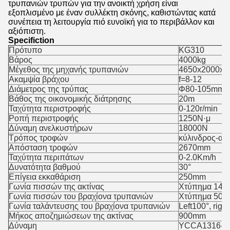
τρυπανιών τρυπών για την ανοικτή χρήση είναι
εξοπλισμένο με έναν συλλέκτη σκόνης, καθιστώντας κατά
συνέπεια τη λειτουργία πιό ευνοϊκή για το περιβάλλον και
αξιόπιστη.
Specifiction
Πρότυπο
KG310
Βάρος
4000kg
Μέγεθος της μηχανής τρυπανιών
4650x2000x
Ακαμψία βράχου
f=8-12
Διάμετρος της τρύπας
Φ80-105mm
Βάθος της οικονομικής διάτρησης
20m
Ταχύτητα περιστροφής
0-120r/min
Ροπή περιστροφής
1250N·μ
Δύναμη ανελκυστήρων
18000N
Τρόπος τροφών
κύλινδρος-αλ
Απόσταση τροφών
2670mm
Ταχύτητα περιπάτων
0-2.0Km/h
Δυνατότητα βαθμού
30°
Επίγεια εκκαθάριση
250mm
Γωνία πισσών της ακτίνας
Χτύπημα 145°,
Γωνία πισσών του βραχίονα τρυπανιών
Χτύπημα 50°, 
Γωνία ταλάντευσης του βραχίονα τρυπανιών
Left100°, righ
Μήκος αποζημιώσεων της ακτίνας
900mm
Δύναμη
YCCA1316-45