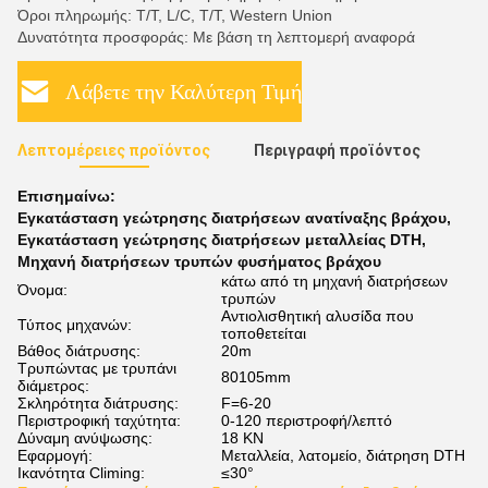
Όροι πληρωμής: T/T, L/C, T/T, Western Union
Δυνατότητα προσφοράς: Με βάση τη λεπτομερή αναφορά
Λάβετε την Καλύτερη Τιμή
Λεπτομέρειες προϊόντος
Περιγραφή προϊόντος
Επισημαίνω:
Εγκατάσταση γεώτρησης διατρήσεων ανατίναξης βράχου
,
Εγκατάσταση γεώτρησης διατρήσεων μεταλλείας DTH
,
Μηχανή διατρήσεων τρυπών φυσήματος βράχου
κάτω από τη μηχανή διατρήσεων
Όνομα:
τρυπών
Αντιολισθητική αλυσίδα που
Τύπος μηχανών:
τοποθετείται
Βάθος διάτρυσης:
20m
Τρυπώντας με τρυπάνι
80105mm
διάμετρος:
Σκληρότητα διάτρυσης:
F=6-20
Περιστροφική ταχύτητα:
0-120 περιστροφή/λεπτό
Δύναμη ανύψωσης:
18 KN
Εφαρμογή:
Μεταλλεία, λατομείο, διάτρηση DTH
Ικανότητα Climing:
≤30°