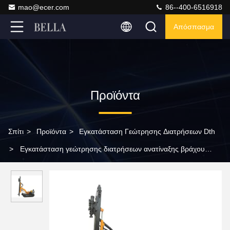
mao@ecer.com
86--400-6516918
Απόσπασμα
Προϊόντα
Σπίτι
>
Προϊόντα
>
Εγκατάσταση Γεώτρησης Διατρήσεων Dth
>
Εγκατάσταση γεώτρησης διατρήσεων ανατίναξης βράχου
KG310 KG310H για το λατομείο μεταλλείας