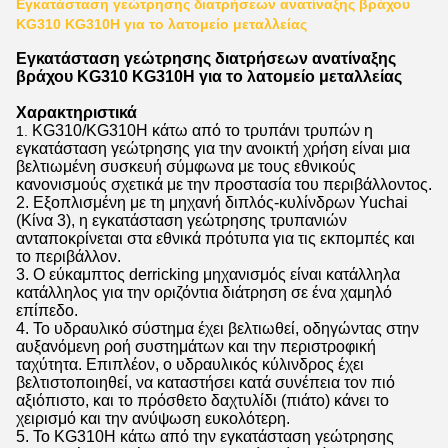
Εγκατάσταση γεώτρησης διατρήσεων ανατίναξης βράχου
KG310 KG310H για το λατομείο μεταλλείας
Εγκατάσταση γεώτρησης διατρήσεων ανατίναξης
βράχου KG310 KG310H για το λατομείο μεταλλείας
Χαρακτηριστικά
KG310/KG310H κάτω από το τρυπάνι τρυπών η
1.
εγκατάσταση γεώτρησης για την ανοικτή χρήση είναι μια
βελτιωμένη συσκευή σύμφωνα με τους εθνικούς
κανονισμούς σχετικά με την προστασία του περιβάλλοντος.
2. Εξοπλισμένη με τη μηχανή διπλός-κυλίνδρων Yuchai
(Κίνα 3), η εγκατάσταση γεώτρησης τρυπανιών
ανταποκρίνεται στα εθνικά πρότυπα για τις εκπομπές και
το περιβάλλον.
3. Ο εύκαμπτος derricking μηχανισμός είναι κατάλληλα
κατάλληλος για την οριζόντια διάτρηση σε ένα χαμηλό
επίπεδο.
4. Το υδραυλικό σύστημα έχει βελτιωθεί, οδηγώντας στην
αυξανόμενη ροή συστημάτων και την περιστροφική
ταχύτητα. Επιπλέον, ο υδραυλικός κύλινδρος έχει
βελτιστοποιηθεί, να καταστήσει κατά συνέπεια τον πιό
αξιόπιστο, και το πρόσθετο δαχτυλίδι (πιάτο) κάνει το
χειρισμό και την ανύψωση ευκολότερη.
5. Το KG310H κάτω από την εγκατάσταση γεώτρησης