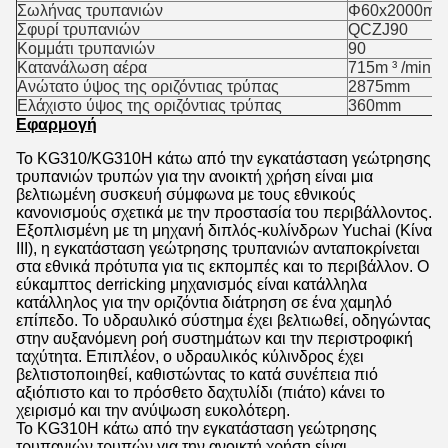
Σωλήνας τρυπανιών
Φ60x2000mm
Σφυρί τρυπανιών
QCZJ90
Κομμάτι τρυπανιών
90
Κατανάλωση αέρα
715m ³ /min
Ανώτατο ύψος της οριζόντιας τρύπας
2875mm
Ελάχιστο ύψος της οριζόντιας τρύπας
360mm
Εφαρμογή
Το KG310/KG310H κάτω από την εγκατάσταση γεώτρησης
τρυπανιών τρυπών για την ανοικτή χρήση είναι μια
βελτιωμένη συσκευή σύμφωνα με τους εθνικούς
κανονισμούς σχετικά με την προστασία του περιβάλλοντος.
Εξοπλισμένη με τη μηχανή διπλός-κυλίνδρων Yuchai (Κίνα
ΙΙΙ), η εγκατάσταση γεώτρησης τρυπανιών ανταποκρίνεται
στα εθνικά πρότυπα για τις εκπομπές και το περιβάλλον. Ο
εύκαμπτος derricking μηχανισμός είναι κατάλληλα
κατάλληλος για την οριζόντια διάτρηση σε ένα χαμηλό
επίπεδο. Το υδραυλικό σύστημα έχει βελτιωθεί, οδηγώντας
στην αυξανόμενη ροή συστημάτων και την περιστροφική
ταχύτητα. Επιπλέον, ο υδραυλικός κύλινδρος έχει
βελτιστοποιηθεί, καθιστώντας το κατά συνέπεια πιό
αξιόπιστο και το πρόσθετο δαχτυλίδι (πιάτο) κάνει το
χειρισμό και την ανύψωση ευκολότερη.
Το KG310H κάτω από την εγκατάσταση γεώτρησης
τρυπανιών τρυπών για την ανοικτή χρήση είναι