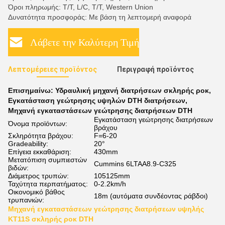
Όροι πληρωμής: T/T, L/C, T/T, Western Union
Δυνατότητα προσφοράς: Με βάση τη λεπτομερή αναφορά
Λάβετε την Καλύτερη Τιμή
Λεπτομέρειες προϊόντος
Περιγραφή προϊόντος
Επισημαίνω:
Υδραυλική μηχανή διατρήσεων σκληρής ροκ
,
Εγκατάσταση γεώτρησης υψηλών DTH διατρήσεων
,
Μηχανή εγκαταστάσεων γεώτρησης διατρήσεων DTH
Εγκατάσταση γεώτρησης διατρήσεων
Όνομα προϊόντων:
βράχου
Σκληρότητα βράχου:
F=6-20
Gradeability:
20°
Επίγεια εκκαθάριση:
430mm
Μετατόπιση συμπιεστών
Cummins 6LTAA8.9-C325
βιδών:
Διάμετρος τρυπών:
105125mm
Ταχύτητα περπατήματος:
0-2.2km/h
Οικονομικό βάθος
18m (αυτόματα συνδέοντας ράβδοι)
τρυπανιών:
Μηχανή εγκαταστάσεων γεώτρησης διατρήσεων υψηλής
KT11S σκληρής ροκ DTH