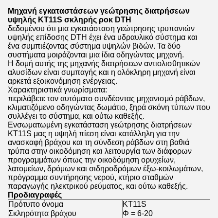
Μηχανή εγκαταστάσεων γεώτρησης διατρήσεων
υψηλής KT11S σκληρής ροκ DTH
δεδομένου ότι μια εγκατάσταση γεώτρησης τρυπανιών
υψηλής επίδοσης DTH έχει ένα υδραυλικό σύστημα και
ένα συμπιέζοντας σύστημα υψηλών βιδών. Τα δύο
συστήματα μοιράζονται μια ίδια οδηγώντας μηχανή.
Η δομή αυτής της μηχανής διατρήσεων αντιολισθητικών
αλυσίδων είναι συμπαγής και η ολόκληρη μηχανή είναι
αρκετά εξοικονόμηση ενέργειας.
Χαρακτηριστικά γνωρίσματα:
περιλάβετε τον αυτόματο συνδέοντας μηχανισμό ράβδων,
κλιματιζόμενο οδηγώντας δωμάτιο, ξηρά σκόνη τύπων που
συλλέγει το σύστημα, και ούτω καθεξής.
Ενσωματωμένη εγκατάσταση γεώτρησης διατρήσεων
KT11S μας η υψηλή πίεση είναι κατάλληλη για την
ανασκαφή βράχου και τη σύνδεση ράβδων στη βαθιά
τρύπα στην οικοδόμηση και λειτουργία των διάφορων
προγραμμάτων όπως την οικοδόμηση ορυχείων,
λατομείων, δρόμων και σιδηροδρόμων έξω-κοιλωμάτων,
πρόγραμμα συντήρησης νερού, κτήριο σταθμών
παραγωγής ηλεκτρικού ρεύματος, και ούτω καθεξής.
Προδιαγραφές
Πρότυπο όνομα
KT11S
Σκληρότητα βράχου
Φ = 6-20