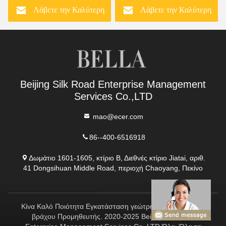
Λάβετε την Καλύτερη
Λάβετε την Καλύτερη
Τιμή
Τιμή
Beijing Silk Road Enterprise Management
Services Co.,LTD
mao@ecer.com
86--400-6516918
Δωμάτιο 1601-1605, κτίριο Β, Διεθνές κτίριο Jiatai, αριθ.
41 Dongsihuan Middle Road, περιοχή Chaoyang, Πεκίνο
Κίνα Καλό Ποιότητα Εγκατάσταση γεώτρησης διατρήσεων
βράχου Προμηθευτής. 2020-2025 Beijing Silk Road