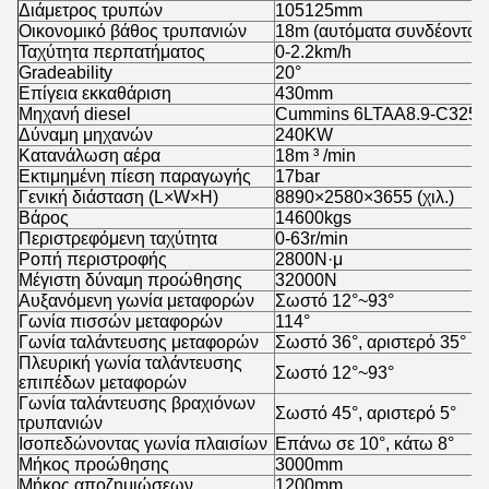
Διάμετρος τρυπών
105125mm
Οικονομικό βάθος τρυπανιών
18m (αυτόματα συνδέοντας
Ταχύτητα περπατήματος
0-2.2km/h
Gradeability
20°
Επίγεια εκκαθάριση
430mm
Μηχανή diesel
Cummins 6LTAA8.9-C325
Δύναμη μηχανών
240KW
Κατανάλωση αέρα
18m ³ /min
Εκτιμημένη πίεση παραγωγής
17bar
Γενική διάσταση (L×W×H)
8890×2580×3655 (χιλ.)
Βάρος
14600kgs
Περιστρεφόμενη ταχύτητα
0-63r/min
Ροπή περιστροφής
2800N·μ
Μέγιστη δύναμη προώθησης
32000N
Αυξανόμενη γωνία μεταφορών
Σωστό 12°~93°
Γωνία πισσών μεταφορών
114°
Γωνία ταλάντευσης μεταφορών
Σωστό 36°, αριστερό 35°
Πλευρική γωνία ταλάντευσης
Σωστό 12°~93°
επιπέδων μεταφορών
Γωνία ταλάντευσης βραχιόνων
Σωστό 45°, αριστερό 5°
τρυπανιών
Ισοπεδώνοντας γωνία πλαισίων
Επάνω σε 10°, κάτω 8°
Μήκος προώθησης
3000mm
Μήκος αποζημιώσεων
1200mm