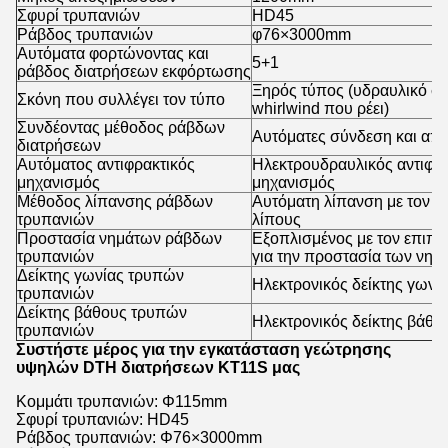
Σφυρί τρυπανιών
HD45
Ράβδος τρυπανιών
φ76×3000mm
Αυτόματα φορτώνοντας και
5+1
ράβδος διατρήσεων εκφόρτωσης
Ξηρός τύπος (υδραυλικό σ
Σκόνη που συλλέγει τον τύπο
whirlwind που ρέει)
Συνδέοντας μέθοδος ράβδων
Αυτόματες σύνδεση και απ
διατρήσεων
Αυτόματος αντιφρακτικός
Ηλεκτρουδραυλικός αντιφρα
μηχανισμός
μηχανισμός
Μέθοδος λίπανσης ράβδων
Αυτόματη λίπανση με τον ψ
τρυπανιών
λίπους
Προστασία νημάτων ράβδων
Εξοπλισμένος με τον επιπλ
τρυπανιών
για την προστασία των νη
Δείκτης γωνίας τρυπών
Ηλεκτρονικός δείκτης γωνί
τρυπανιών
Δείκτης βάθους τρυπών
Ηλεκτρονικός δείκτης βάθ
τρυπανιών
Συστήστε μέρος για την εγκατάσταση γεώτρησης
υψηλών DTH διατρήσεων KT11S μας
Κομμάτι τρυπανιών: Φ115mm
Σφυρί τρυπανιών: HD45
Ράβδος τρυπανιών: Φ76×3000mm