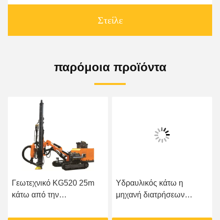
Στείλε
παρόμοια προϊόντα
Γεωτεχνικό KG520 25m
Υδραυλικός κάτω η
κάτω από την
μηχανή διατρήσεων
εγκατάσταση γεώτρησης
ανατίναξης βράχου
διατρήσεων τρυπών DTH
τρυπών