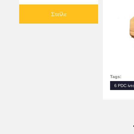
Στείλε
Tags:
6 PDC ίντ