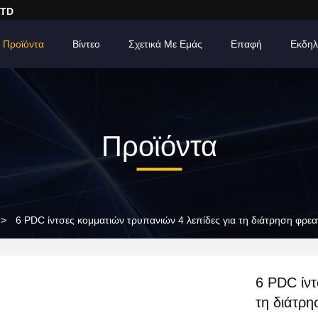
LTD
Προϊόντα
Βίντεο
Σχετικά Με Εμάς
Επαφή
Εκδηλ
Προϊόντα
>
6 PDC ίντσες κομματιών τρυπανιών 4 λεπίδες για τη διάτρηση φρεα
6 PDC ίντ
τη διάτρη