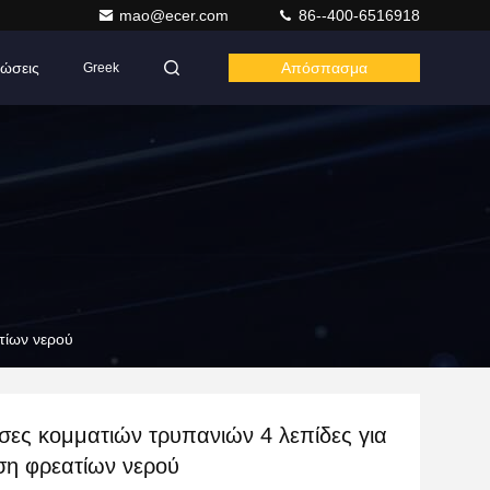
mao@ecer.com
86--400-6516918
ώσεις
Απόσπασμα
Greek
τίων νερού
σες κομματιών τρυπανιών 4 λεπίδες για
ση φρεατίων νερού