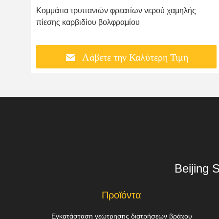
Κομμάτια τρυπανιών φρεατίων νερού χαμηλής
πίεσης καρβιδίου βολφραμίου
Λάβετε την Καλύτερη Τιμή
Beijing 
Προϊόντα
Εγκατάσταση γεώτρησης διατρήσεων βράχου