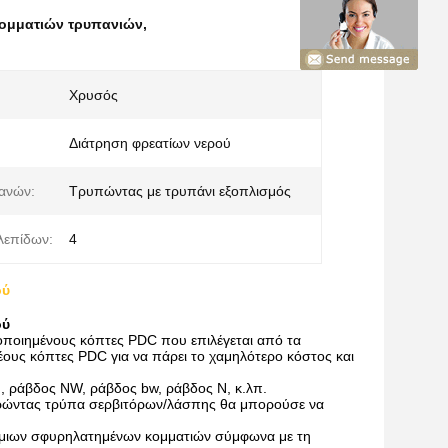
κομματιών τρυπανιών
,
Χρυσός
Διάτρηση φρεατίων νερού
ανών:
Τρυπώντας με τρυπάνι εξοπλισμός
λεπίδων:
4
ού
ού
οποιημένους κόπτες PDC που επιλέγεται από τα
ους κόπτες PDC για να πάρει το χαμηλότερο κόστος και
H, ράβδος NW, ράβδος bw, ράβδος Ν, κ.λπ.
ορώντας τρύπα σερβιτόρων/λάσπης θα μπορούσε να
αίμιων σφυρηλατημένων κομματιών σύμφωνα με τη