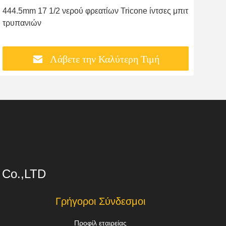
444.5mm 17 1/2 νερού φρεατίων Tricone ίντσες μπιτ
τρυπανιών
Λάβετε την Καλύτερη Τιμή
s Co.,LTD
Γρήγοροι Σύνδεσμοι
Προφίλ εταιρείας