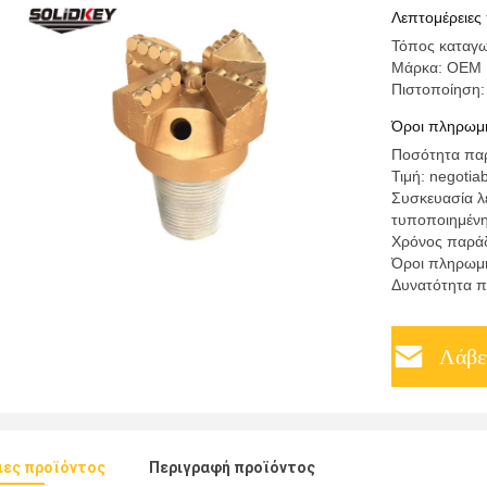
Λεπτομέρειες
Τόπος καταγω
Μάρκα: OEM
Πιστοποίηση:
Όροι πληρωμή
Ποσότητα παρ
Τιμή: negotia
Συσκευασία λ
τυποποιημέν
Χρόνος παράδ
Όροι πληρωμής
Δυνατότητα π
Λάβε
ιες προϊόντος
Περιγραφή προϊόντος