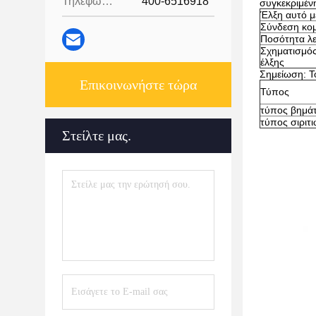
Τηλεφώνημα:
400-6516918
συγκεκριμέν
Έλξη αυτό μ
Σύνδεση κομ
Ποσότητα λ
Σχηματισμό
έλξης
Σημείωση: Το
Επικοινωνήστε τώρα
Τύπος
τύπος βημά
τύπος σιριτ
Στείλτε μας.