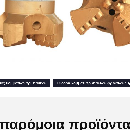
σες κομματιών τρυπανιών
Tricone κομμάτι τρυπανιών φρεατίων ν
παρόμοια προϊόντ