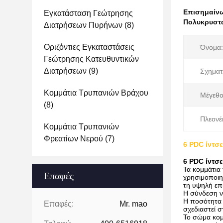
Επισημαίν
Εγκατάσταση Γεώτρησης
Πολυκρυστα
Διατρήσεων Πυρήνων
(8)
Οριζόντιες Εγκαταστάσεις
Όνομα:
Γεώτρησης Κατευθυντικών
Διατρήσεων
(9)
Σχηματ
Κομμάτια Τρυπανιών Βράχου
Μέγεθο
(8)
Πλεονέ
Κομμάτια Τρυπανιών
Φρεατίων Νερού
(7)
6 PDC ίντσ
6 PDC ίντσ
Τα κομμάτια
Επαφές
χρησιμοποιη
τη υψηλή επ
Η σύνδεση ν
Η ποσότητα 
Επαφές:
Mr. mao
σχεδιαστεί 
Το σώμα κομ