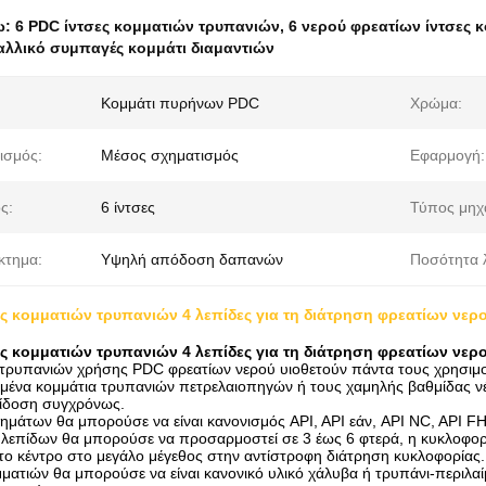
ω:
6 PDC ίντσες κομματιών τρυπανιών
,
6 νερού φρεατίων ίντσες 
λλικό συμπαγές κομμάτι διαμαντιών
Κομμάτι πυρήνων PDC
Χρώμα:
ισμός:
Μέσος σχηματισμός
Εφαρμογή:
ς:
6 ίντσες
Τύπος μηχ
κτημα:
Υψηλή απόδοση δαπανών
Ποσότητα 
ες κομματιών τρυπανιών 4 λεπίδες για τη διάτρηση φρεατίων νερ
ες κομματιών τρυπανιών 4 λεπίδες για τη διάτρηση φρεατίων νερ
 τρυπανιών χρήσης PDC φρεατίων νερού υιοθετούν πάντα τους χρησιμ
μένα κομμάτια τρυπανιών πετρελαιοπηγών ή τους χαμηλής βαθμίδας νέ
ίδοση συγχρόνως.
ημάτων θα μπορούσε να είναι κανονισμός API, API εάν, API NC, API F
λεπίδων θα μπορούσε να προσαρμοστεί σε 3 έως 6 φτερά, η κυκλοφ
στο κέντρο στο μεγάλο μέγεθος στην αντίστροφη διάτρηση κυκλοφορίας.
ματιών θα μπορούσε να είναι κανονικό υλικό χάλυβα ή τρυπάνι-περιλ