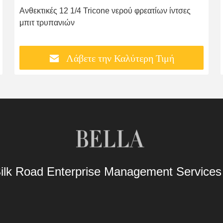
Ανθεκτικές 12 1/4 Tricone νερού φρεατίων ίντσες
μπιτ τρυπανιών
Λάβετε την Καλύτερη Τιμή
Silk Road Enterprise Management Service