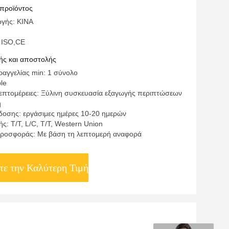
 προϊόντος
γής: ΚΙΝΑ
 ISO,CE
ς και αποστολής
αγγελίας min: 1 σύνολο
ble
επτομέρειες: Ξύλινη συσκευασία εξαγωγής περιπτώσεων
η
οσης: εργάσιμες ημέρες 10-20 ημερών
: T/T, L/C, T/T, Western Union
ροσφοράς: Με βάση τη λεπτομερή αναφορά
τε την Καλύτερη Τιμή