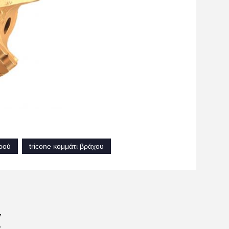
ερού
tricone κομμάτι βράχου
α