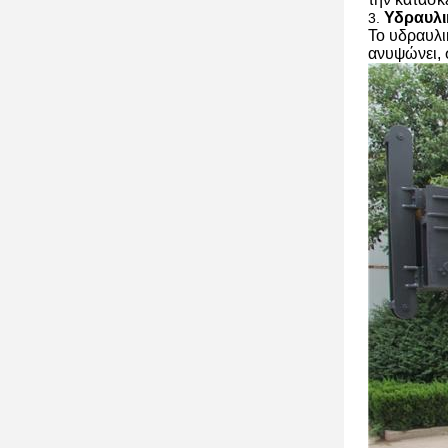
Υδραυλι
3.
Το υδραυλι
ανυψώνει, 