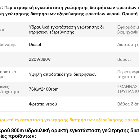
ω:
Περιστροφική εγκατάσταση γεώτρησης διατρήσεων φρεατίων 
η γεώτρησης διατρήσεων εξερεύνησης φρεατίων νερού
,
Ορυκτή
Υδραυλική εγκατάσταση γεώτρησης δι
Εφαρμόσι
ειδί:
ατρήσεων εξερεύνησης
βιομηχανία
δύναμης:
Diesel
Διάσταση (
220V/380V
Βάρος:
ηριστικό
Περιστροφ
Υψηλή αποδοτικότητα διατρήσεων
μα:
ταχύτητα:
μένες
ΣΩΛΗΝΑΣ
76Kw/2400rpm
/ταχύτητα:
ΤΡΥΠΑΝΙΩ
Φρεάτιο νερού
Βάθος διά
ορυκτή εγκατάσταση γεώτρησης διατρήσεων εξερεύνησης φρεατ
ερού 800m υδραυλική ορυκτή εγκατάσταση γεώτρησης δι
ίες προϊόντων: