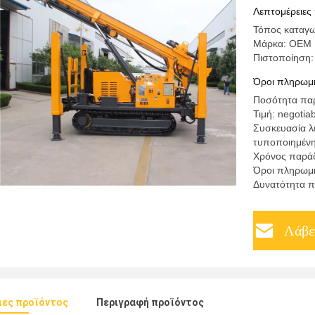
Λεπτομέρειες
Τόπος καταγω
Μάρκα: OEM
Πιστοποίηση:
Όροι πληρωμή
Ποσότητα παρ
Τιμή: negotia
Συσκευασία λ
τυποποιημέν
Χρόνος παράδ
Όροι πληρωμής
Δυνατότητα π
Λάβε
ιες προϊόντος
Περιγραφή προϊόντος