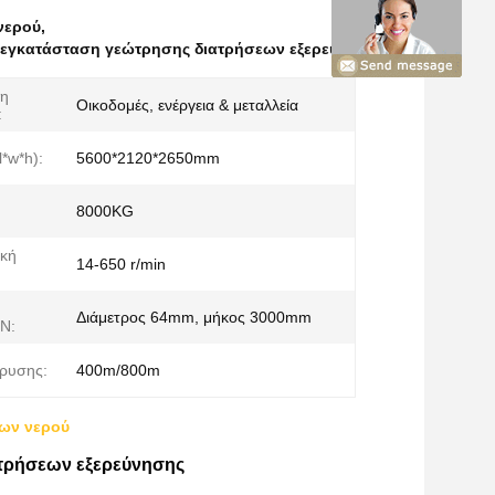
νερού
,
 εγκατάσταση γεώτρησης διατρήσεων εξερεύνησης
μη
Οικοδομές, ενέργεια & μεταλλεία
:
l*w*h):
5600*2120*2650mm
8000KG
ική
14-650 r/min
Διάμετρος 64mm, μήκος 3000mm
Ν:
τρυσης:
400m/800m
ίων νερού
ατρήσεων εξερεύνησης