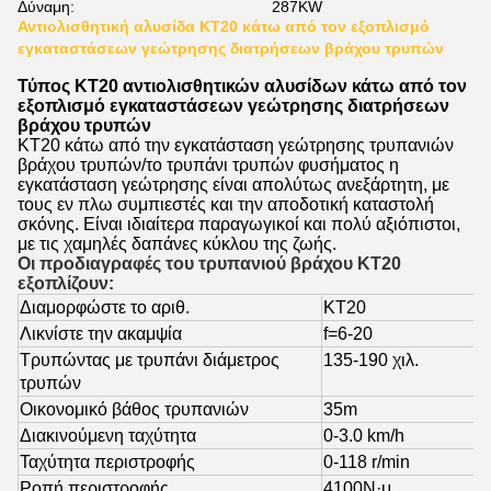
Δύναμη:
287KW
Αντιολισθητική αλυσίδα KT20 κάτω από τον εξοπλισμό
εγκαταστάσεων γεώτρησης διατρήσεων βράχου τρυπών
Τύπος KT20 αντιολισθητικών αλυσίδων κάτω από τον
εξοπλισμό εγκαταστάσεων γεώτρησης διατρήσεων
βράχου τρυπών
KT20 κάτω από την εγκατάσταση γεώτρησης τρυπανιών
βράχου τρυπών/το τρυπάνι τρυπών φυσήματος η
εγκατάσταση γεώτρησης είναι απολύτως ανεξάρτητη, με
τους εν πλω συμπιεστές και την αποδοτική καταστολή
σκόνης. Είναι ιδιαίτερα παραγωγικοί και πολύ αξιόπιστοι,
με τις χαμηλές δαπάνες κύκλου της ζωής.
Οι προδιαγραφές του τρυπανιού βράχου KT20
εξοπλίζουν:
Διαμορφώστε το αριθ.
KT20
Λικνίστε την ακαμψία
f=6-20
Τρυπώντας με τρυπάνι διάμετρος
135-190 χιλ.
τρυπών
Οικονομικό βάθος τρυπανιών
35m
Διακινούμενη ταχύτητα
0-3.0 km/h
Ταχύτητα περιστροφής
0-118 r/min
Ροπή περιστροφής
4100N·μ