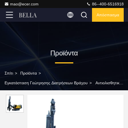
mao@ecer.com
86--400-6516918
Απόσπασμα
Προϊόντα
Σπίτι
>
Προϊόντα
>
Εγκατάσταση Γεώτρησης Διατρήσεων Βράχου
>
Αντιολισθητική
αλυσίδα KT20 κάτω από τον εξοπλισμό εγκαταστάσεων
γεώτρησης διατρήσεων βράχου τρυπών