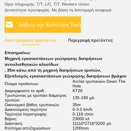
Όροι πληρωμής: T/T, L/C, T/T, Western Union
Δυνατότητα προσφοράς: Με βάση τη λεπτομερή αναφορά
Λάβετε την Καλύτερη Τιμή
Λεπτομέρειες προϊόντος
Περιγραφή προϊόντος
Επισημαίνω:
Μηχανή εγκαταστάσεων γεώτρησης διατρήσεων
αντιολισθητικών αλυσίδων
,
35m κάτω από τη μηχανή διατρήσεων τρυπών
,
Εξοπλισμός εγκαταστάσεων γεώτρησης διατρήσεων βράχου
Αντλία τρυπανιών Down The
Όνομα προϊόντων:
Hole
Διαμορφώστε το αριθ.:
ΚΤ20
Τρυπώντας με τρυπάνι διάμετρος
135-190 χιλ.
τρυπών:
Οικονομικό βάθος τρυπανιών:
35m
Διακινούμενη ταχύτητα:
0-3.0 km/h
Ταχύτητα περιστροφής:
0-118 r/min
Βάρος:
23000 κλ
Διάσταση:
11110*2716*3200 χιλ.
Κτύπημα αποζημιώσεων:
1200mm