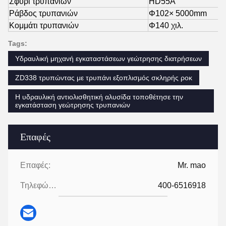
Σφυρί τρυπανιών
HD55A
Ράβδος τρυπανιών
Φ102× 5000mm
Κομμάτι τρυπανιών
Φ140 χιλ.
Tags:
Υδραυλική μηχανή εγκαταστάσεων γεώτρησης διατρήσεων
ZD338 τρυπώντας με τρυπάνι εξοπλισμός σκληρής ροκ
Η υδραυλική αντιολισθητική αλυσίδα τοποθέτησε την
εγκατάσταση γεώτρησης τρυπανιών
Επαφές
Επαφές:
Mr. mao
Τηλεφώνημα:
400-6516918