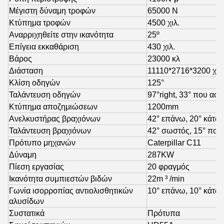
Μέγιστη δύναμη τροφών
65000 Ν
Κτύπημα τροφών
4500 χιλ.
Αναρριχηθείτε στην ικανότητα
25º
Επίγεια εκκαθάριση
430 χιλ.
Βάρος
23000 κλ
Διάσταση
11110*2716*3200 χιλ
Κλίση οδηγών
125°
Ταλάντευση οδηγών
97°right, 33° που αφή
Κτύπημα αποζημιώσεων
1200mm
Ανελκυστήρας βραχιόνων
42° επάνω, 20° κάτω
Ταλάντευση βραχιόνων
42° σωστός, 15° που
Πρότυπο μηχανών
Caterpillar C11
Δύναμη
287KW
Πίεση εργασίας
20 φραγμός
Ικανότητα συμπιεστών βιδών
22m ³ /min
Γωνία ισορροπίας αντιολισθητικών
10° επάνω, 10° κάτω
αλυσίδων
Συστατικά
Πρότυπα