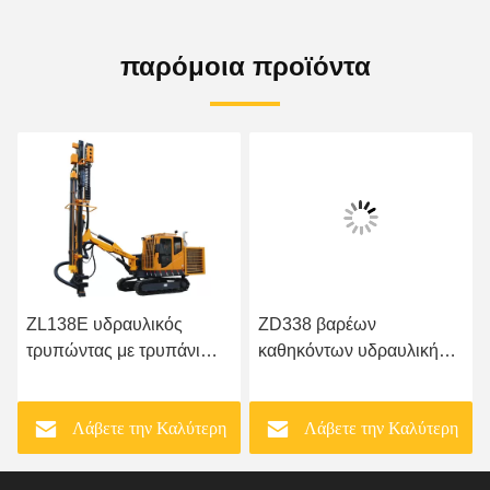
παρόμοια προϊόντα
ZL138E υδραυλικός
ZD338 βαρέων
τρυπώντας με τρυπάνι
καθηκόντων υδραυλική
εξοπλισμός βράχου
εγκατάσταση γεώτρησης
αντιολισθητικών
διατρήσεων βράχου για να
Λάβετε την Καλύτερη
Λάβετε την Καλύτερη
αλυσίδων μικρός
ανοίξει
Τιμή
Τιμή